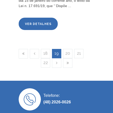
dia 15 de janeiro do corrente ano, o texto da
Lei n. 17.691/19, que ‘’ Dispõe ...
VER DETALHES
18
19
20
21
22
Telefone:
(48) 2026-0026