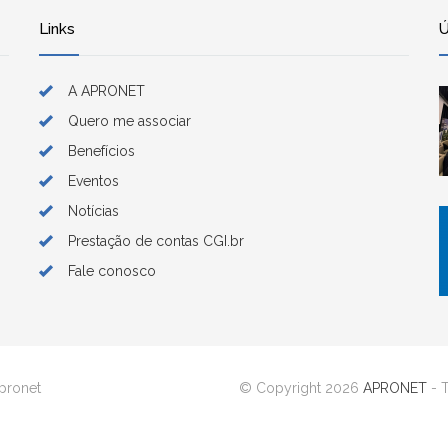
Links
Ú
A APRONET
Quero me associar
o
Benefícios
,
Eventos
Notícias
Prestação de contas CGI.br
Fale conosco
Apronet
© Copyright 2026
APRONET
- T