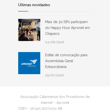
Últimas novidades
Mais de 30 ISPs participam
do Happy Hour Apronet em
Chapecó
04/08/2026
Edital de convocação para
Assembleia Geral
Extraordinária
29/07/2026
Associação Catarinense dos Provedores de
Internet – Apronet
CNPJ - 26.945.397/0001-88