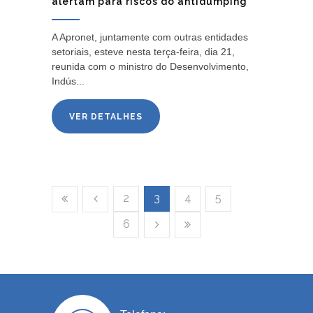
alertam para riscos do antidumping
A Apronet, juntamente com outras entidades
setoriais, esteve nesta terça-feira, dia 21,
reunida com o ministro do Desenvolvimento,
Indús...
VER DETALHES
2
3
4
5
6