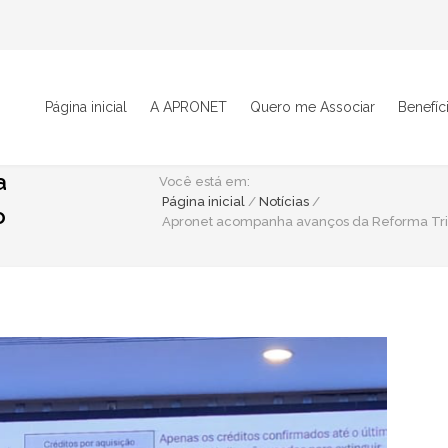
Página inicial
A APRONET
Quero me Associar
Benefíc
a
Você está em:
Página inicial
/
Notícias
/
o
Apronet acompanha avanços da Reforma Trib