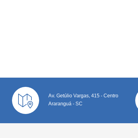
Av. Getúlio Vargas, 415 - Centro
Araranguá - SC