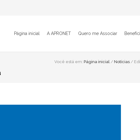
Página inicial
A APRONET
Quero me Associar
Benefíc
Você está em:
Página inicial
/
Notícias
/
Ed
a