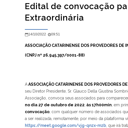
Edital de convocação pa
Extraordinária
14/10/2022
09:51
ASSOCIAÇÃO CATARINENSE DOS PROVEDORES DE 
(CNPJ nº 26.945.397/0001-88)
A
ASSOCIAÇÃO CATARINENSE DOS PROVEDORES DE 
seu Diretor Presidente, Sr. Glauco Della Giustina Sombri
Associação, convoca seus associados para comparecer à
no dia 27 de outubro de 2022
,
às 17h00min
, em pri
convocação
, com qualquer número de associados que 
a ser realizada, remotamente, por meio da plataforma vir
https://meet.google.com/vjg-qnzx-mzb
, que irá tr