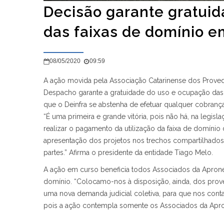
Decisão garante gratui
das faixas de domínio 
08/05/2020
09:59
A ação movida pela Associação Catarinense dos Provedo
Despacho garante a gratuidade do uso e ocupação das 
que o Deinfra se abstenha de efetuar qualquer cobranç
“É uma primeira e grande vitória, pois não há, na legis
realizar o pagamento da utilização da faixa de domíni
apresentação dos projetos nos trechos compartilhados a
partes.” Afirma o presidente da entidade Tiago Melo.
A ação em curso beneficia todos Associados da Apron
domínio. “Colocamo-nos à disposição, ainda, dos pro
uma nova demanda judicial coletiva, para que nos conta
pois a ação contempla somente os Associados da Apron