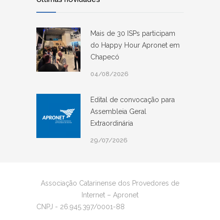
Mais de 30 ISPs participam
do Happy Hour Apronet em
Chapecó
04/08/2026
Edital de convocação para
Assembleia Geral
Extraordinária
29/07/2026
Associação Catarinense dos Provedores de
Internet – Apronet
CNPJ - 26.945.397/0001-88