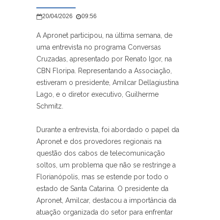
20/04/2026
09:56
A
Apronet participou
,
na última semana
,
de
uma entrevista no programa Conversas
Cruzadas
,
apresentado por Renato Igor
,
na
CBN
Floripa
.
Representando a Associação
,
estiveram o presidente
,
Amílcar Dellagiustina
Lago
,
e o diretor executivo
,
Guilherme
Schmitz
.
Durante a entrevista
,
foi abordado o papel da
Apronet e dos provedores regionais na
questão dos cabos de telecomunicação
soltos
,
um problema que não se restringe a
Florianópolis
,
mas se estende por todo o
estado de Santa Catarina
.
O
presidente da
Apronet
,
Amilcar
,
destacou a
import
ância da
atuação organizada
do
setor para enfrentar