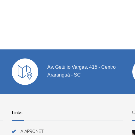
Av. Getúlio Vargas, 415 - Centro
Araranguá - SC
Links
Ú
A APRONET