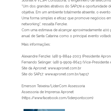
Solintel e VLSM Consultoria; o engenheiro de telecom
“Um dos grandes atrativos do SAP17é a oportunidade de
objetiva. Em um ambiente totalmente atraente, o evento
Uma forma simples e eficaz que promove negócios em a
networking”, ressalta Fenzke.
Com uma estimava de alcançar aproximadamente 400 pr
anual de Santa Catarina como o principal evento voltado
Mais informações:
Alexandre Fenzke: (48) 9-8844-2003 (Presidente Apron
Fernando Selinger: (48) 9-9909-8643 (Vice-Presidente 
Site da Apronet: www.apronet.com.br
Site do SAP17: www.apronet.com.br/sap17
Emerson Teixeira/LíderCom Assessoria
Assessoria de Imprensa Apronet
(https://www.facebook.com/liderpontocom)