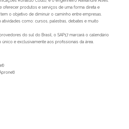
unicações Ronaldo Couto, e o engenheiro Alexandre Alves.
 oferecer produtos e serviços de uma forma direta e
 tem o objetivo de diminuir o caminho entre empresas.
tividades como: cursos, palestras, debates e muito
ovedores do sul do Brasil, o SAP17 marcará o calendário
 único e exclusivamente aos profissionais da área.
et)
Apronet)